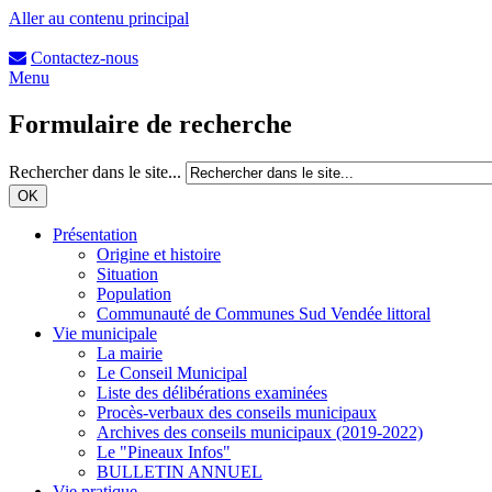
Aller au contenu principal
Contactez-nous
Menu
Formulaire de recherche
Rechercher dans le site...
Présentation
Origine et histoire
Situation
Population
Communauté de Communes Sud Vendée littoral
Vie municipale
La mairie
Le Conseil Municipal
Liste des délibérations examinées
Procès-verbaux des conseils municipaux
Archives des conseils municipaux (2019-2022)
Le "Pineaux Infos"
BULLETIN ANNUEL
Vie pratique