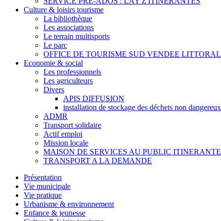
SERVICE PRE-ADOS : LAY Z'ITINERANTES
Culture & loisirs tourisme
La bibliothèque
Les associations
Le terrain multisports
Le parc
OFFICE DE TOURISME SUD VENDEE LITTORAL
Economie & social
Les professionnels
Les agriculteurs
Divers
APIS DIFFUSION
installation de stockage des déchets non dangereux
ADMR
Transport solidaire
Actif emploi
Mission locale
MAISON DE SERVICES AU PUBLIC ITINERANTE
TRANSPORT A LA DEMANDE
Présentation
Vie municipale
Vie pratique
Urbanisme & environnement
Enfance & jeunesse