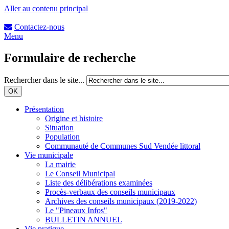
Aller au contenu principal
Contactez-nous
Menu
Formulaire de recherche
Rechercher dans le site...
Présentation
Origine et histoire
Situation
Population
Communauté de Communes Sud Vendée littoral
Vie municipale
La mairie
Le Conseil Municipal
Liste des délibérations examinées
Procès-verbaux des conseils municipaux
Archives des conseils municipaux (2019-2022)
Le "Pineaux Infos"
BULLETIN ANNUEL
Vie pratique