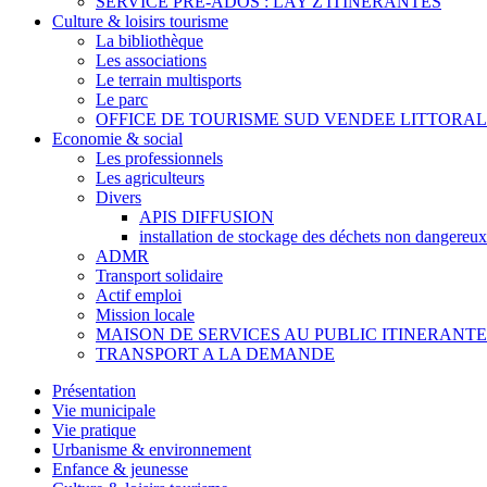
SERVICE PRE-ADOS : LAY Z'ITINERANTES
Culture & loisirs tourisme
La bibliothèque
Les associations
Le terrain multisports
Le parc
OFFICE DE TOURISME SUD VENDEE LITTORAL
Economie & social
Les professionnels
Les agriculteurs
Divers
APIS DIFFUSION
installation de stockage des déchets non dangereux
ADMR
Transport solidaire
Actif emploi
Mission locale
MAISON DE SERVICES AU PUBLIC ITINERANTE
TRANSPORT A LA DEMANDE
Présentation
Vie municipale
Vie pratique
Urbanisme & environnement
Enfance & jeunesse